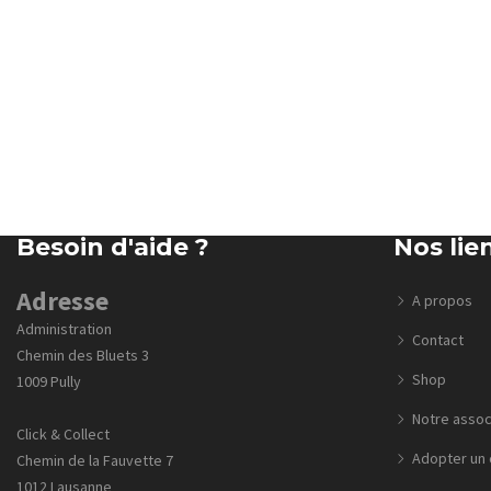
Besoin d'aide ?
Nos lie
Adresse
A propos
Administration
Contact
Chemin des Bluets 3
Shop
1009 Pully
Notre assoc
Click & Collect
Adopter un 
Chemin de la Fauvette 7
1012 Lausanne