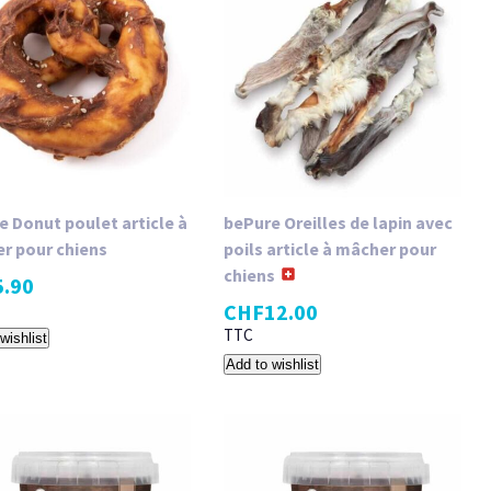
e Donut poulet article à
bePure Oreilles de lapin avec
r pour chiens
poils article à mâcher pour
chiens
5.90
CHF
12.00
TTC
wishlist
Add to wishlist