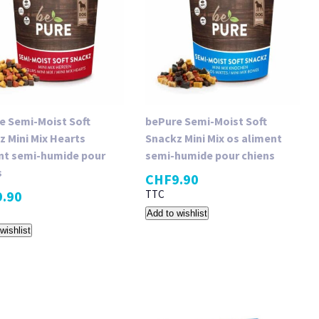
 Semi​-​Moist Soft
bePure Semi​-​Moist Soft
z Mini Mix Hearts
Snackz Mini Mix os aliment
nt semi​-​humide pour
semi​-​humide pour chiens
s
CHF
9.90
9.90
TTC
Add to wishlist
wishlist