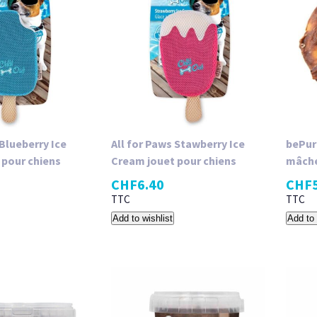
 Blueberry Ice
All for Paws Stawberry Ice
bePur
 pour chiens
Cream jouet pour chiens
mâche
CHF
6.40
CHF
TTC
TTC
Add to wishlist
Add to 