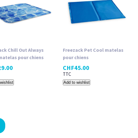
ack Chill Out Always
Freezack Pet Cool matelas
matelas pour chiens
pour chiens
29.00
CHF
45.00
TTC
wishlist
Add to wishlist