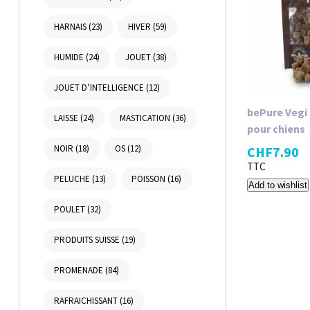
HARNAIS
(23)
HIVER
(59)
HUMIDE
(24)
JOUET
(38)
JOUET D’INTELLIGENCE
(12)
bePure Vegi 
LAISSE
(24)
MASTICATION
(36)
pour chiens
NOIR
(18)
OS
(12)
CHF
7.90
TTC
PELUCHE
(13)
POISSON
(16)
Add to wishlist
POULET
(32)
PRODUITS SUISSE
(19)
PROMENADE
(84)
RAFRAICHISSANT
(16)