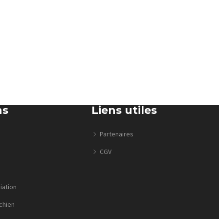
ns
Liens utiles
Partenaires
CGV
iation
chien