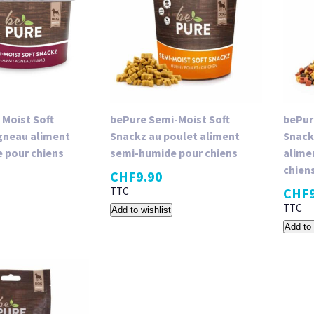
 Moist Soft
bePure Semi​-​Moist Soft
bePure
agneau aliment
Snackz au poulet aliment
Snack
e pour chiens
semi​-​humide pour chiens
alime
chien
CHF
9.90
TTC
CHF
TTC
Add to wishlist
Add to 