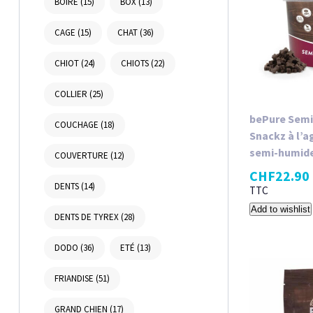
BOIRE
(15)
BOX
(13)
CAGE
(15)
CHAT
(36)
CHIOT
(24)
CHIOTS
(22)
COLLIER
(25)
bePure Semi
COUCHAGE
(18)
Snackz à l’
semi​-​humid
COUVERTURE
(12)
CHF
22.90
DENTS
(14)
TTC
Add to wishlist
DENTS DE TYREX
(28)
DODO
(36)
ETÉ
(13)
FRIANDISE
(51)
GRAND CHIEN
(17)