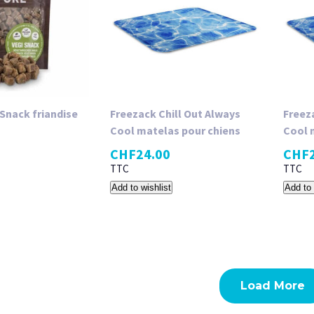
Snack friandise
Freezack Chill Out Always
Freez
Cool matelas pour chiens
Cool 
CHF
24.00
CHF
TTC
TTC
Add to wishlist
Add to 
Load More