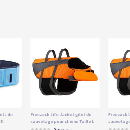
ets de
Freezack Life Jacket gilet de
Freezack L
 S
sauvetage pour chiens Taille L
sauvetage
0 reviews