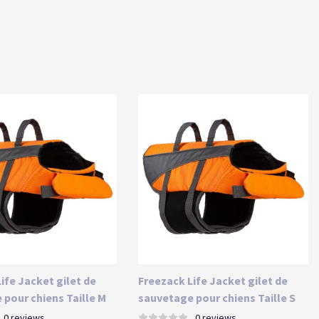
ife Jacket gilet de
Freezack Life Jacket gilet de
 pour chiens Taille M
sauvetage pour chiens Taille S
0 reviews
0 reviews