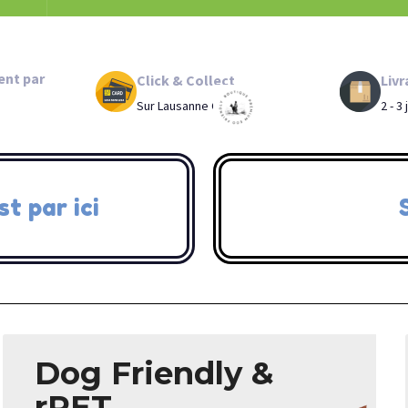
ent par
Click & Collect
Livr
Sur Lausanne Chailly
2 - 3
st par ici
Dog Friendly &
rPET