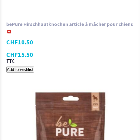
bePure Hirschhautknochen article à mâcher pour chiens
CHF
10.50
–
CHF
15.50
TTC
Add to wishlist