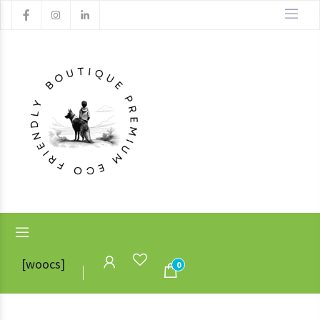
[woocs]
0