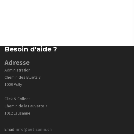
Besoin d'aide ?
Adresse
Administration
Chemin des Bluets 3
1009 Pully
Click & Collect
Chemin de la Fauvette 7
1012 Lausanne
Email:
info@auticanin.ch