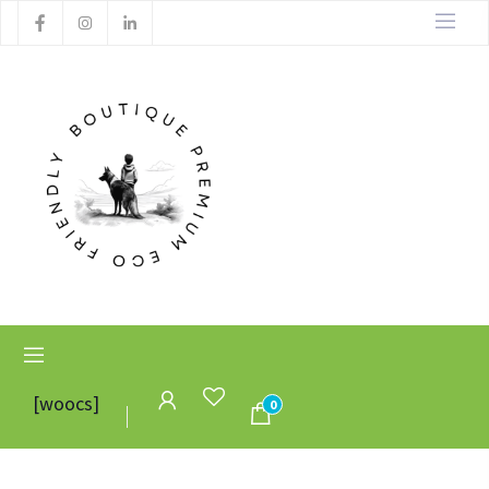
[woocs]
0