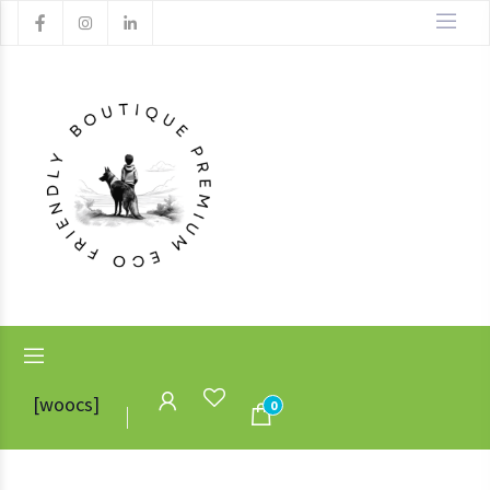
[woocs]
0