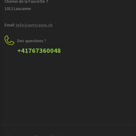
Chemin de la Fauvette 7
1012 Lausanne
Email:
info@auticanin.ch
Des questions ?
+41767360048