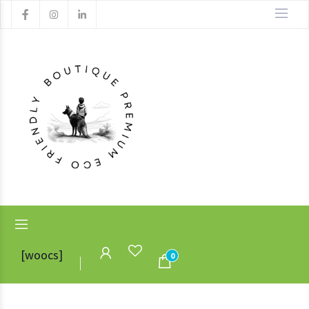
[woocs]
0