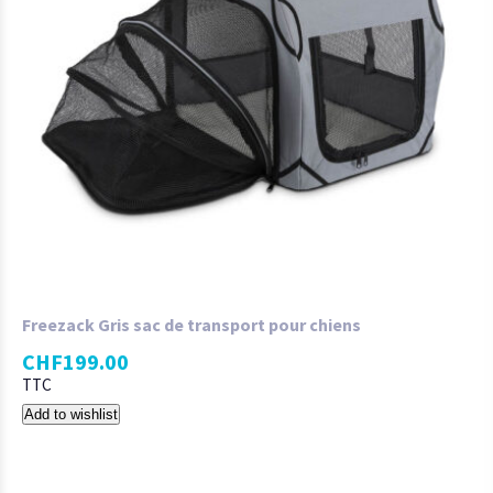
Freezack Gris sac de transport pour chiens
CHF
199.00
TTC
Add to wishlist