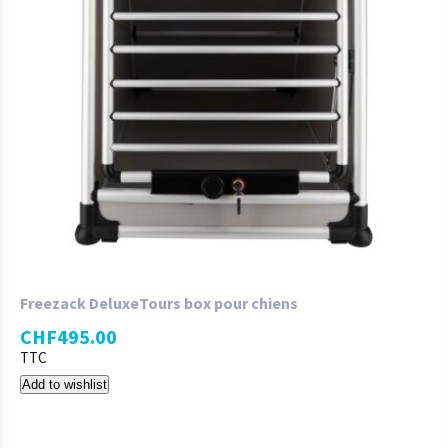
Freezack DeluxeTours box pour chiens
CHF
495.00
TTC
Add to wishlist