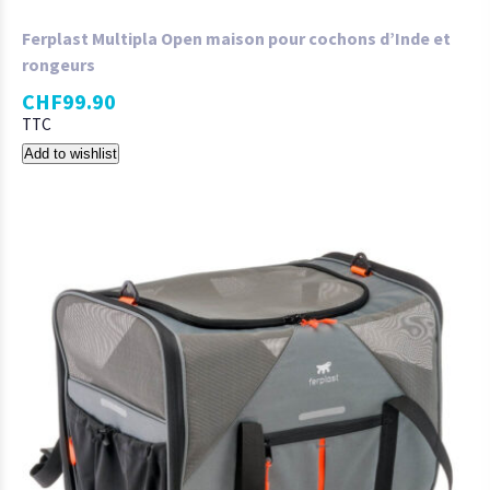
Ferplast Multipla Open maison pour cochons d’Inde et
rongeurs
CHF
99.90
TTC
Add to wishlist