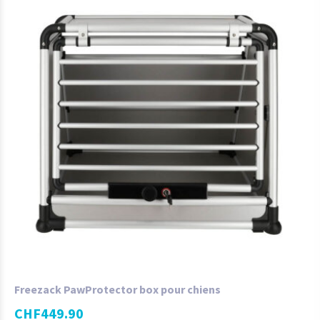
Freezack PawProtector box pour chiens
CHF
449.90