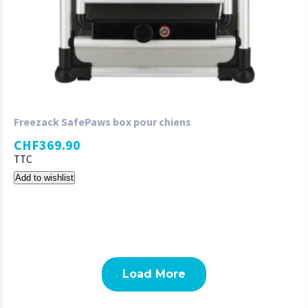
Freezack SafePaws box pour chiens
CHF
369.90
TTC
Add to wishlist
Load More