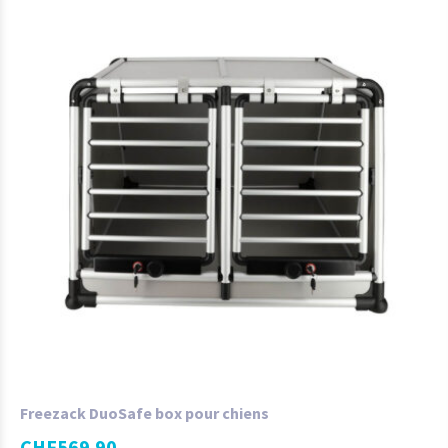
Freezack DuoSafe box pour chiens
CHF
569.90