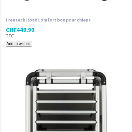
Freezack RoadComfort box pour chiens
CHF
449.90
TTC
Add to wishlist