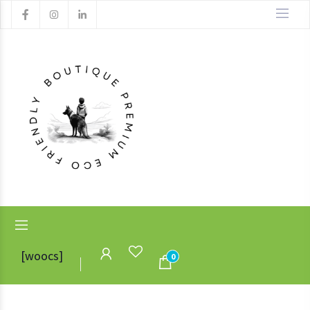
[woocs]
0