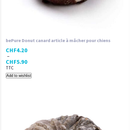
bePure Donut canard article à mâcher pour chiens
CHF
4.20
–
CHF
5.90
TTC
Add to wishlist