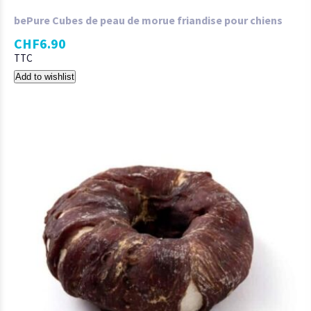
bePure Cubes de peau de morue friandise pour chiens
CHF
6.90
TTC
Add to wishlist