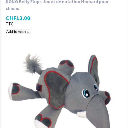
KONG Belly Flops Jouet de natation Homard pour
chiens
CHF
13.00
TTC
Add to wishlist