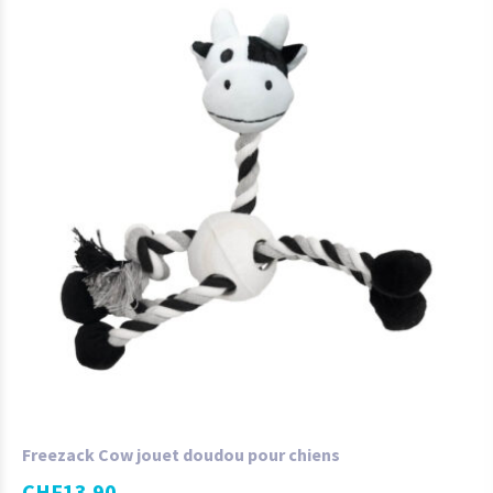
Freezack Cow jouet doudou pour chiens
CHF
13.90