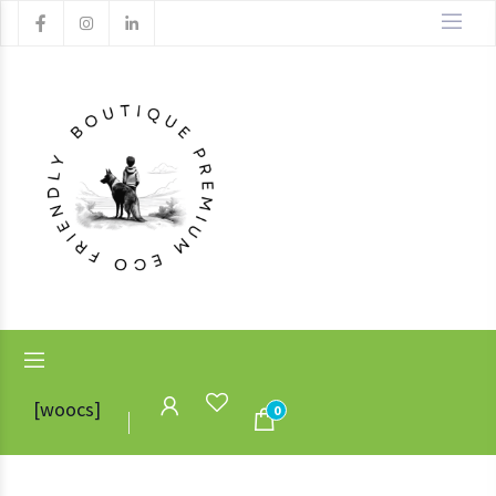
[woocs]
0