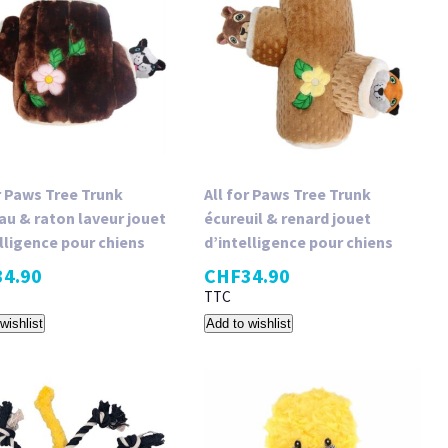
r Paws Tree Trunk
All for Paws Tree Trunk
au ​& raton laveur jouet
écureuil ​& renard jouet
lligence pour chiens
d’intelligence pour chiens
34.90
CHF
34.90
TTC
wishlist
Add to wishlist