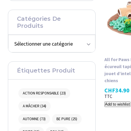
Catégories De
Produits
Sélectionner une catégorie
All for Paws
écureuil tap
Étiquettes Produit
jouet d’inte
chiens
CHF
34.90
ACTION RESPONSABLE
(23)
TTC
Add to wishlist
A MÂCHER
(34)
AUTOMNE
(73)
BE PURE
(25)