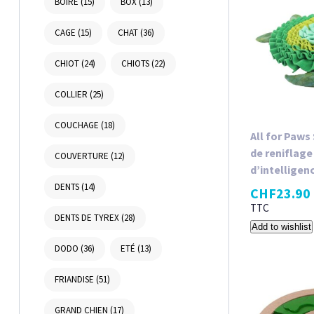
BOIRE
(15)
BOX
(13)
CAGE
(15)
CHAT
(36)
CHIOT
(24)
CHIOTS
(22)
COLLIER
(25)
COUCHAGE
(18)
All for Paws
de reniflage
COUVERTURE
(12)
d’intelligen
DENTS
(14)
CHF
23.90
TTC
DENTS DE TYREX
(28)
Add to wishlist
DODO
(36)
ETÉ
(13)
FRIANDISE
(51)
GRAND CHIEN
(17)