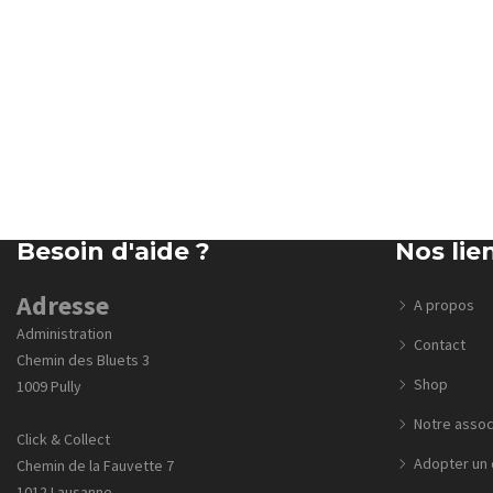
Besoin d'aide ?
Nos lie
Adresse
A propos
Administration
Contact
Chemin des Bluets 3
Shop
1009 Pully
Notre assoc
Click & Collect
Adopter un 
Chemin de la Fauvette 7
1012 Lausanne