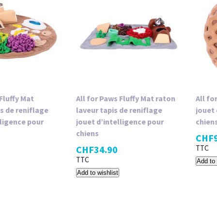
 Fluffy Mat
All for Paws Fluffy Mat raton
All f
is de reniflage
laveur tapis de reniflage
jouet 
lligence pour
jouet d’intelligence pour
chien
chiens
CHF
CHF
34.90
TTC
TTC
Add to 
Add to wishlist