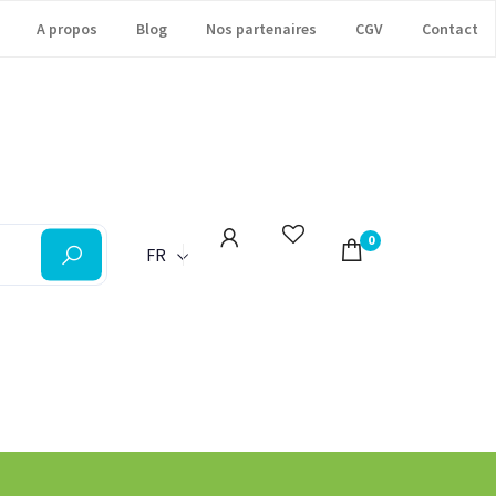
A propos
Blog
Nos partenaires
CGV
Contact
0
FR