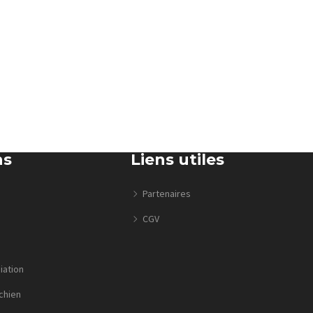
ns
Liens utiles
Partenaires
CGV
iation
chien