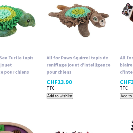
 Sea Turtle tapis
All for Paws Squirrel tapis de
All fo
 jouet
reniflage jouet d’intelligence
blaire
ce pour chiens
pour chiens
d’inte
CHF
23.90
CHF
TTC
TTC
Add to wishlist
Add to 