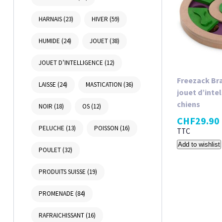
HARNAIS
(23)
HIVER
(59)
HUMIDE
(24)
JOUET
(38)
JOUET D’INTELLIGENCE
(12)
Freezack Br
LAISSE
(24)
MASTICATION
(36)
jouet d’inte
chiens
NOIR
(18)
OS
(12)
CHF
29.90
PELUCHE
(13)
POISSON
(16)
TTC
Add to wishlist
POULET
(32)
PRODUITS SUISSE
(19)
PROMENADE
(84)
RAFRAICHISSANT
(16)