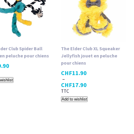
der Club Spider Ball
The Elder Club XL Squeaker
 en peluche pour chiens
Jellyfish jouet en peluche
pour chiens
9.90
CHF
11.90
–
wishlist
CHF
17.90
TTC
Add to wishlist