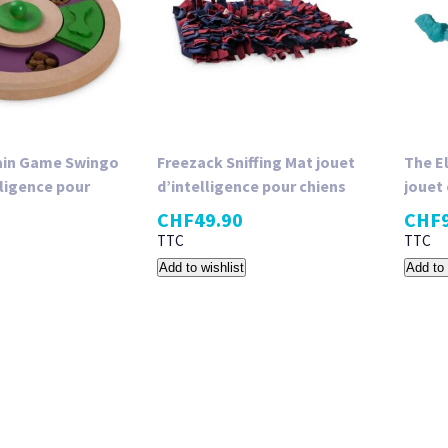
ain Game Swingo
Freezack Sniffing Mat jouet
The El
lligence pour
d’intelligence pour chiens
jouet
CHF
49.90
CHF
TTC
TTC
Add to wishlist
Add to 