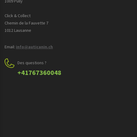
1009 Pully
Click & Collect
Chemin de la Fauvette 7
1012 Lausanne
Email:
info@auticanin.ch
Des questions ?
+41767360048