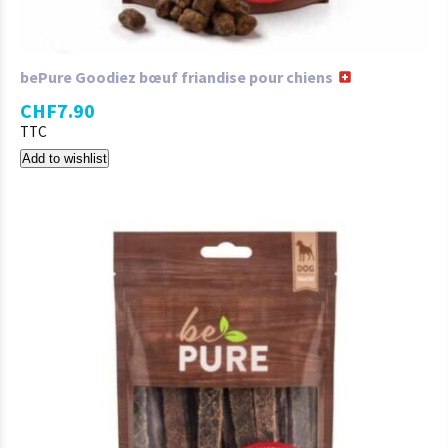
bePure Goodiez bœuf friandise pour chiens
CHF
7.90
TTC
Add to wishlist