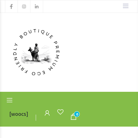
[woocs]
0