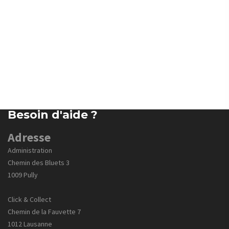
Besoin d'aide ?
Adresse
Administration
Chemin des Bluets 3
1009 Pully
Click & Collect
Chemin de la Fauvette 7
1012 Lausanne