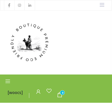
[woocs]
0