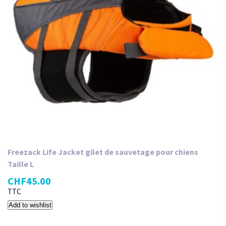
Freezack Life Jacket gilet de sauvetage pour chiens
Taille L
CHF
45.00
TTC
Add to wishlist