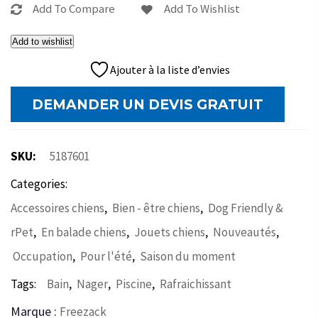
Add To Compare
Add To Wishlist
Add to wishlist
Ajouter à la liste d’envies
DEMANDER UN DEVIS GRATUIT
SKU:
5187601
Categories:
,
,
Accessoires chiens
Bien - être chiens
Dog Friendly &
,
,
,
,
rPet
En balade chiens
Jouets chiens
Nouveautés
,
,
Occupation
Pour l'été
Saison du moment
,
,
,
Tags:
Bain
Nager
Piscine
Rafraichissant
Marque :
Freezack