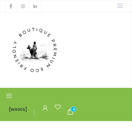
[woocs]
0