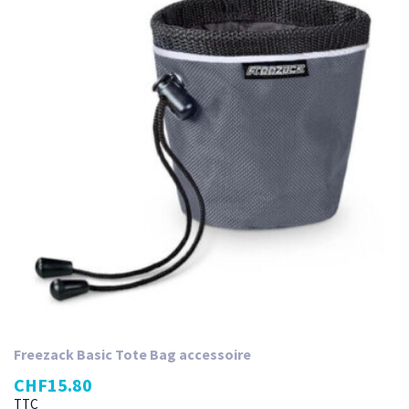
Freezack Basic Tote Bag accessoire
CHF
15.80
TTC