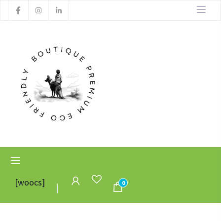
[woocs]
0