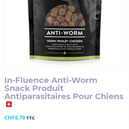
In​-​Fluence Anti​-​Worm
Snack Produit
Antiparasitaires Pour Chiens
CHF
6.70
TTC