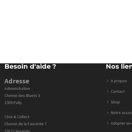
Besoin d'aide ?
Nos lie
Adresse
A propos
Administration
Contact
Chemin des Bluets 3
Shop
1009 Pully
Notre assoc
Click & Collect
Adopter un 
Chemin de la Fauvette 7
1012 Lausanne