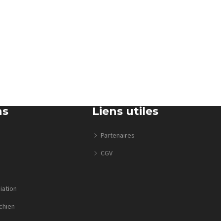
ns
Liens utiles
Partenaires
CGV
iation
chien